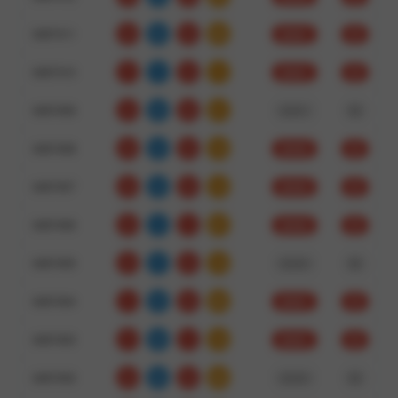
3467411
0
6
0
06
杀4N1
对
3467410
7
1
3
11
杀4N1
对
3467409
4
9
8
21
杀4N1
错
3467408
9
2
5
16
杀4N2
对
3467407
9
3
0
12
杀4N3
对
3467406
5
1
1
07
杀4N2
对
3467405
4
7
5
16
杀4N0
错
3467404
1
5
0
06
杀4N1
对
3467403
7
8
1
16
杀4N1
对
3467402
0
8
0
08
杀4N0
错