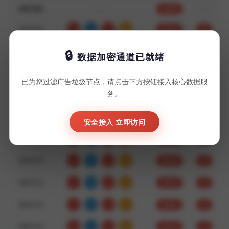
3467422
—
—
杀4N0
3467421
1
4
1
06
杀4N3
对
3467420
6
5
1
12
杀4N2
对
数据加密通道已就绪
3467419
7
1
3
11
杀4N0
对
已为您过滤广告垃圾节点，请点击下方按钮接入核心数据服
务。
3467418
1
8
1
10
杀4N0
对
3467417
7
3
7
17
杀4N2
对
安全接入 立即访问
3467416
7
8
6
21
杀4N0
对
3467415
2
9
7
18
杀4N0
对
3467414
4
0
6
10
杀4N3
对
3467413
7
8
2
17
杀4N0
对
3467412
9
5
6
20
杀4N2
对